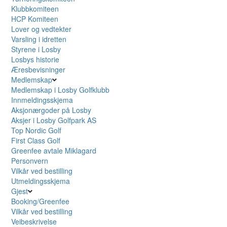
Klubbkomiteen
HCP Komiteen
Lover og vedtekter
Varsling i idretten
Styrene i Losby
Losbys historie
Æresbevisninger
Medlemskap
Medlemskap i Losby Golfklubb
Innmeldingsskjema
Aksjonærgoder på Losby
Aksjer i Losby Golfpark AS
Top Nordic Golf
First Class Golf
Greenfee avtale Miklagard
Personvern
Vilkår ved bestilling
Utmeldingsskjema
Gjest
Booking/Greenfee
Vilkår ved bestilling
Veibeskrivelse