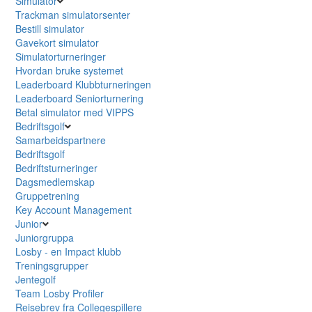
Simulator
Trackman simulatorsenter
Bestill simulator
Gavekort simulator
Simulatorturneringer
Hvordan bruke systemet
Leaderboard Klubbturneringen
Leaderboard Seniorturnering
Betal simulator med VIPPS
Bedriftsgolf
Samarbeidspartnere
Bedriftsgolf
Bedriftsturneringer
Dagsmedlemskap
Gruppetrening
Key Account Management
Junior
Juniorgruppa
Losby - en Impact klubb
Treningsgrupper
Jentegolf
Team Losby Profiler
Reisebrev fra Collegespillere