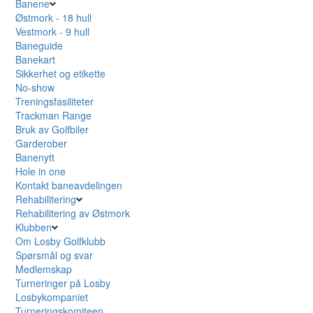
Banene
Østmork - 18 hull
Vestmork - 9 hull
Baneguide
Banekart
Sikkerhet og etikette
No-show
Treningsfasiliteter
Trackman Range
Bruk av Golfbiler
Garderober
Banenytt
Hole in one
Kontakt baneavdelingen
Rehabilitering
Rehabilitering av Østmork
Klubben
Om Losby Golfklubb
Spørsmål og svar
Medlemskap
Turneringer på Losby
Losbykompaniet
Turneringskomiteen