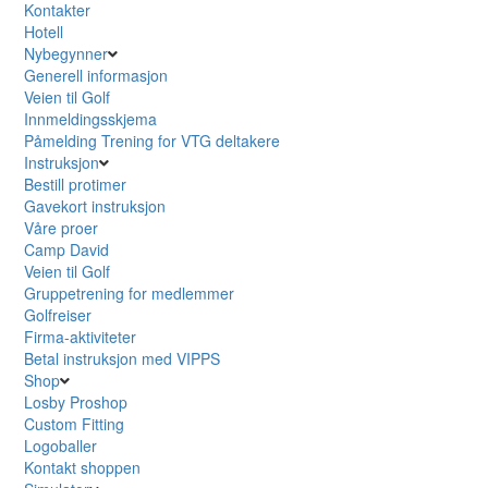
Kontakter
Hotell
Nybegynner
Generell informasjon
Veien til Golf
Innmeldingsskjema
Påmelding Trening for VTG deltakere
Instruksjon
Bestill protimer
Gavekort instruksjon
Våre proer
Camp David
Veien til Golf
Gruppetrening for medlemmer
Golfreiser
Firma-aktiviteter
Betal instruksjon med VIPPS
Shop
Losby Proshop
Custom Fitting
Logoballer
Kontakt shoppen