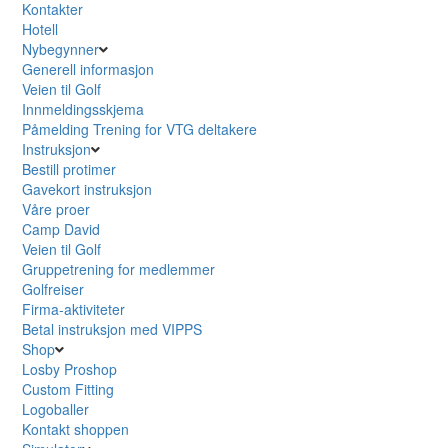
Kontakter
Hotell
Nybegynner
Generell informasjon
Veien til Golf
Innmeldingsskjema
Påmelding Trening for VTG deltakere
Instruksjon
Bestill protimer
Gavekort instruksjon
Våre proer
Camp David
Veien til Golf
Gruppetrening for medlemmer
Golfreiser
Firma-aktiviteter
Betal instruksjon med VIPPS
Shop
Losby Proshop
Custom Fitting
Logoballer
Kontakt shoppen