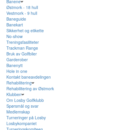
Banene
Østmork - 18 hull
Vestmork - 9 hull
Baneguide
Banekart
Sikkerhet og etikette
No-show
Treningsfasiliteter
Trackman Range
Bruk av Golfbiler
Garderober
Banenytt
Hole in one
Kontakt baneavdelingen
Rehabilitering
Rehabilitering av Østmork
Klubben
Om Losby Golfklubb
Spørsmål og svar
Medlemskap
Turneringer på Losby
Losbykompaniet
Turneringskomiteen