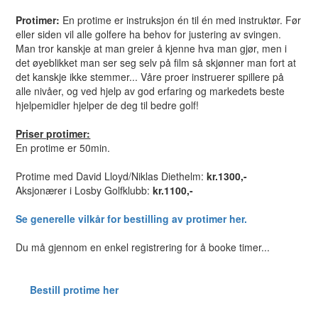
Protimer:
En protime er instruksjon én til én med instruktør. Før
eller siden vil alle golfere ha behov for justering av svingen.
Man tror kanskje at man greier å kjenne hva man gjør, men i
det øyeblikket man ser seg selv på film så skjønner man fort at
det kanskje ikke stemmer... Våre proer instruerer spillere på
alle nivåer, og ved hjelp av god erfaring og markedets beste
hjelpemidler hjelper de deg til bedre golf!
Priser protimer:
En protime er 50min.
Protime med David Lloyd/Niklas Diethelm:
kr.1300,-
Aksjonærer i Losby Golfklubb:
kr.1100,-
Se generelle vilkår for bestilling av protimer her.
Du må gjennom en enkel registrering for å booke timer...
Bestill protime her