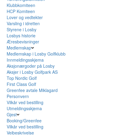
Klubbkomiteen
HCP Komiteen
Lover og vedtekter
Varsling i idretten
Styrene i Losby
Losbys historie
Æresbevisninger
Medlemskap
Medlemskap i Losby Golfklubb
Innmeldingsskjema
Aksjonærgoder på Losby
Aksjer i Losby Golfpark AS
Top Nordic Golf
First Class Golf
Greenfee avtale Miklagard
Personvern
Vilkår ved bestilling
Utmeldingsskjema
Gjest
Booking/Greenfee
Vilkår ved bestilling
Veibeskrivelse