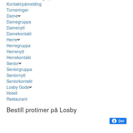
Kontakt/påmelding
Turneringer
Dame
Damegruppa
Damenytt
Damekontakt
Herre
Herregruppa
Herrenytt
Herrekontakt
Senior
Seniorgruppa
Seniornytt
Seniorkontakt
Losby Gods
Hotell
Restaurant
Bestill protimer på Losby
Del