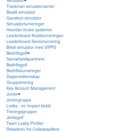
Simulator
Trackman simulatorsenter
Bestill simulator
Gavekort simulator
Simulatorturneringer
Hvordan bruke systemet
Leaderboard Klubbturneringen
Leaderboard Seniorturnering
Betal simulator med VIPPS
Bedriftsgolf
Samarbeidspartnere
Bedriftsgolf
Bedriftsturneringer
Dagsmedlemskap
Gruppetrening
Key Account Management
Junior
Juniorgruppa
Losby - en Impact klubb
Treningsgrupper
Jentegolf
Team Losby Profiler
Reisebrev fra Collegespillere