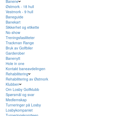
Banene
Østmork - 18 hull
Vestmork - 9 hull
Baneguide
Banekart
Sikkerhet og etikette
No-show
Treningsfasiliteter
Trackman Range
Bruk av Golfbiler
Garderober
Banenytt
Hole in one
Kontakt baneavdelingen
Rehabilitering
Rehabilitering av Østmork
Klubben
Om Losby Golfklubb
Spørsmål og svar
Medlemskap
Turneringer på Losby
Losbykompaniet
Turneringskomiteen