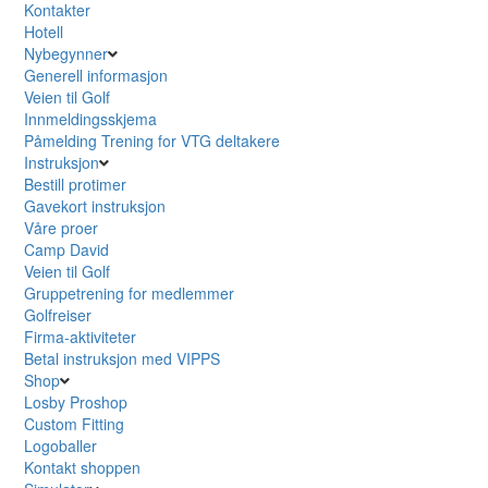
Kontakter
Hotell
Nybegynner
Generell informasjon
Veien til Golf
Innmeldingsskjema
Påmelding Trening for VTG deltakere
Instruksjon
Bestill protimer
Gavekort instruksjon
Våre proer
Camp David
Veien til Golf
Gruppetrening for medlemmer
Golfreiser
Firma-aktiviteter
Betal instruksjon med VIPPS
Shop
Losby Proshop
Custom Fitting
Logoballer
Kontakt shoppen