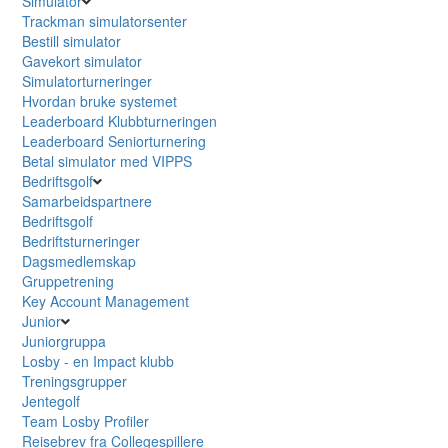
Simulator
Trackman simulatorsenter
Bestill simulator
Gavekort simulator
Simulatorturneringer
Hvordan bruke systemet
Leaderboard Klubbturneringen
Leaderboard Seniorturnering
Betal simulator med VIPPS
Bedriftsgolf
Samarbeidspartnere
Bedriftsgolf
Bedriftsturneringer
Dagsmedlemskap
Gruppetrening
Key Account Management
Junior
Juniorgruppa
Losby - en Impact klubb
Treningsgrupper
Jentegolf
Team Losby Profiler
Reisebrev fra Collegespillere