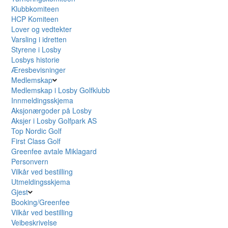
Klubbkomiteen
HCP Komiteen
Lover og vedtekter
Varsling i idretten
Styrene i Losby
Losbys historie
Æresbevisninger
Medlemskap
Medlemskap i Losby Golfklubb
Innmeldingsskjema
Aksjonærgoder på Losby
Aksjer i Losby Golfpark AS
Top Nordic Golf
First Class Golf
Greenfee avtale Miklagard
Personvern
Vilkår ved bestilling
Utmeldingsskjema
Gjest
Booking/Greenfee
Vilkår ved bestilling
Veibeskrivelse