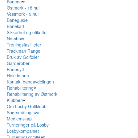
Banene
Østmork - 18 hull
Vestmork - 9 hull
Baneguide
Banekart
Sikkerhet og etikette
No-show
Treningsfasiliteter
Trackman Range
Bruk av Golfbiler
Garderober
Banenytt
Hole in one
Kontakt baneavdelingen
Rehabilitering
Rehabilitering av Østmork
Klubben
Om Losby Golfklubb
Spørsmål og svar
Medlemskap
Turneringer på Losby
Losbykompaniet
Turneringskomiteen