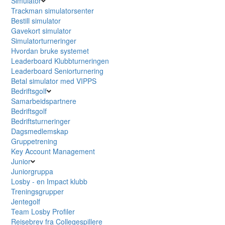
Simulator
Trackman simulatorsenter
Bestill simulator
Gavekort simulator
Simulatorturneringer
Hvordan bruke systemet
Leaderboard Klubbturneringen
Leaderboard Seniorturnering
Betal simulator med VIPPS
Bedriftsgolf
Samarbeidspartnere
Bedriftsgolf
Bedriftsturneringer
Dagsmedlemskap
Gruppetrening
Key Account Management
Junior
Juniorgruppa
Losby - en Impact klubb
Treningsgrupper
Jentegolf
Team Losby Profiler
Reisebrev fra Collegespillere