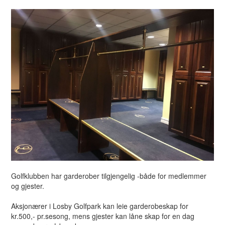
Golfklubben har garderober tilgjengelig -både for medlemmer
og gjester.
Aksjonærer i Losby Golfpark kan leie garderobeskap for
kr.500,- pr.sesong, mens gjester kan låne skap for en dag