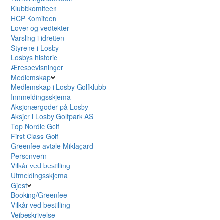
Klubbkomiteen
HCP Komiteen
Lover og vedtekter
Varsling i idretten
Styrene i Losby
Losbys historie
Æresbevisninger
Medlemskap
Medlemskap i Losby Golfklubb
Innmeldingsskjema
Aksjonærgoder på Losby
Aksjer i Losby Golfpark AS
Top Nordic Golf
First Class Golf
Greenfee avtale Miklagard
Personvern
Vilkår ved bestilling
Utmeldingsskjema
Gjest
Booking/Greenfee
Vilkår ved bestilling
Veibeskrivelse