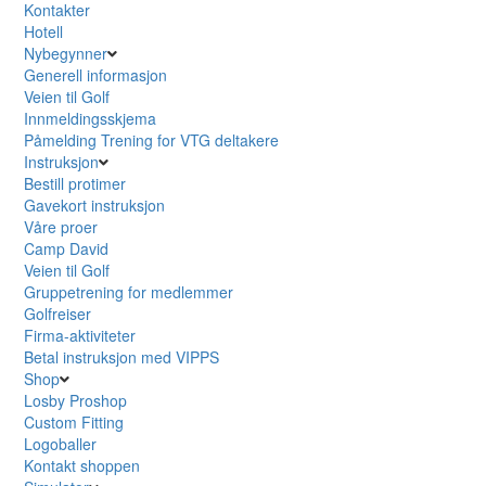
Kontakter
Hotell
Nybegynner
Generell informasjon
Veien til Golf
Innmeldingsskjema
Påmelding Trening for VTG deltakere
Instruksjon
Bestill protimer
Gavekort instruksjon
Våre proer
Camp David
Veien til Golf
Gruppetrening for medlemmer
Golfreiser
Firma-aktiviteter
Betal instruksjon med VIPPS
Shop
Losby Proshop
Custom Fitting
Logoballer
Kontakt shoppen