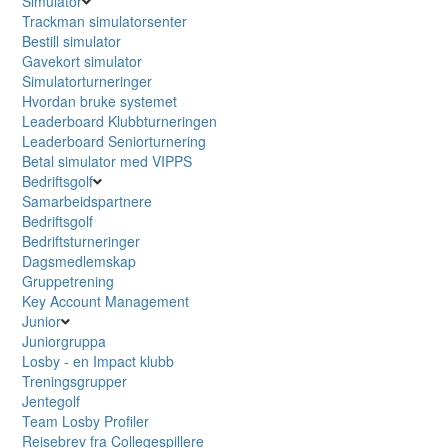
Simulator
Trackman simulatorsenter
Bestill simulator
Gavekort simulator
Simulatorturneringer
Hvordan bruke systemet
Leaderboard Klubbturneringen
Leaderboard Seniorturnering
Betal simulator med VIPPS
Bedriftsgolf
Samarbeidspartnere
Bedriftsgolf
Bedriftsturneringer
Dagsmedlemskap
Gruppetrening
Key Account Management
Junior
Juniorgruppa
Losby - en Impact klubb
Treningsgrupper
Jentegolf
Team Losby Profiler
Reisebrev fra Collegespillere