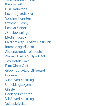
Klubbkomiteen
HCP Komiteen
Lover og vedtekter
Varsling i idretten
Styrene i Losby
Losbys historie
Æresbevisninger
Medlemskap
Medlemskap i Losby Golfklubb
Innmeldingsskjema
Aksjonærgoder på Losby
Aksjer i Losby Golfpark AS
Top Nordic Golf
First Class Golf
Greenfee avtale Miklagard
Personvern
Vilkår ved bestilling
Utmeldingsskjema
Gjest
Booking/Greenfee
Vilkår ved bestilling
Veibeskrivelse