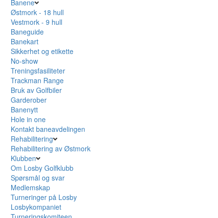
Banene
Østmork - 18 hull
Vestmork - 9 hull
Baneguide
Banekart
Sikkerhet og etikette
No-show
Treningsfasiliteter
Trackman Range
Bruk av Golfbiler
Garderober
Banenytt
Hole in one
Kontakt baneavdelingen
Rehabilitering
Rehabilitering av Østmork
Klubben
Om Losby Golfklubb
Spørsmål og svar
Medlemskap
Turneringer på Losby
Losbykompaniet
Turneringskomiteen