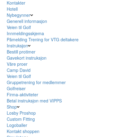
Kontakter
Hotell
Nybegynner
Generell informasjon
Veien til Golf
Innmeldingsskjema
Påmelding Trening for VTG deltakere
Instruksjon
Bestill protimer
Gavekort instruksjon
Våre proer
Camp David
Veien til Golf
Gruppetrening for medlemmer
Golfreiser
Firma-aktiviteter
Betal instruksjon med VIPPS
Shop
Losby Proshop
Custom Fitting
Logoballer
Kontakt shoppen