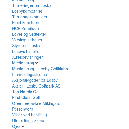
Turneringer på Losby
Losbykompaniet
Turneringskomiteen
Klubbkomiteen
HCP Komiteen
Lover og vedtekter
Varsling i idretten
Styrene i Losby
Losbys historie
Æresbevisninger
Medlemskap
Medlemskap i Losby Golfklubb
Innmeldingsskjema
Aksjonærgoder på Losby
Aksjer i Losby Golfpark AS
Top Nordic Golf
First Class Golf
Greenfee avtale Miklagard
Personvern
Vilkår ved bestilling
Utmeldingsskjema
Gjest