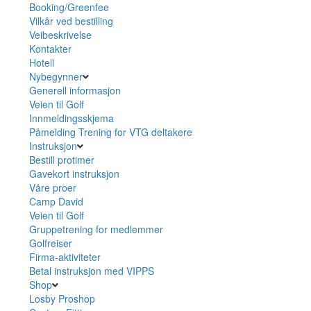
Booking/Greenfee
Vilkår ved bestilling
Veibeskrivelse
Kontakter
Hotell
Nybegynner
Generell informasjon
Veien til Golf
Innmeldingsskjema
Påmelding Trening for VTG deltakere
Instruksjon
Bestill protimer
Gavekort instruksjon
Våre proer
Camp David
Veien til Golf
Gruppetrening for medlemmer
Golfreiser
Firma-aktiviteter
Betal instruksjon med VIPPS
Shop
Losby Proshop