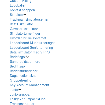
Custom Fitting
Logoballer
Kontakt shoppen
Simulator
Trackman simulatorsenter
Bestill simulator
Gavekort simulator
Simulatorturneringer
Hvordan bruke systemet
Leaderboard Klubbturneringen
Leaderboard Seniorturnering
Betal simulator med VIPPS
Bedriftsgolf
Samarbeidspartnere
Bedriftsgolf
Bedriftsturneringer
Dagsmedlemskap
Gruppetrening
Key Account Management
Junior
Juniorgruppa
Losby - en Impact klubb
Treningsgrupper