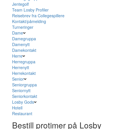
Jentegolf
Team Losby Profiler
Reisebrev fra Collegespillere
Kontakt/påmelding
Turneringer
Dame
Damegruppa
Damenytt
Damekontakt
Herre
Herregruppa
Herrenytt
Herrekontakt
Senior
Seniorgruppa
Seniornytt
Seniorkontakt
Losby Gods
Hotell
Restaurant
Bestill protimer på Losby