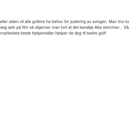
eller siden vil alle golfere ha behov for justering av svingen. Man tror k
seg selv på film så skjønner man fort at det kanskje ikke stemmer... Vå
g markedets beste hjelpemidler hjelper de deg til bedre golf!