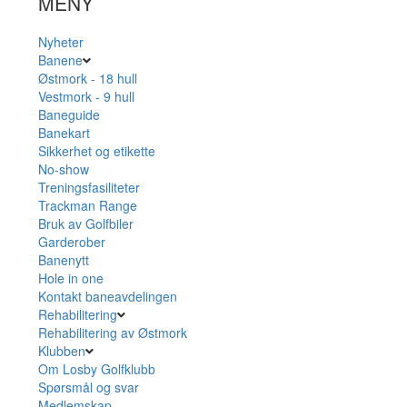
MENY
Nyheter
Banene
Østmork - 18 hull
Vestmork - 9 hull
Baneguide
Banekart
Sikkerhet og etikette
No-show
Treningsfasiliteter
Trackman Range
Bruk av Golfbiler
Garderober
Banenytt
Hole in one
Kontakt baneavdelingen
Rehabilitering
Rehabilitering av Østmork
Klubben
Om Losby Golfklubb
Spørsmål og svar
Medlemskap