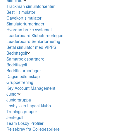
Simulator
Trackman simulatorsenter
Bestill simulator
Gavekort simulator
Simulatorturneringer
Hvordan bruke systemet
Leaderboard Klubbturneringen
Leaderboard Seniorturnering
Betal simulator med VIPPS
Bedriftsgolf
Samarbeidspartnere
Bedriftsgolf
Bedriftsturneringer
Dagsmedlemskap
Gruppetrening
Key Account Management
Junior
Juniorgruppa
Losby - en Impact klubb
Treningsgrupper
Jentegolf
Team Losby Profiler
Reisebrev fra Collegespillere