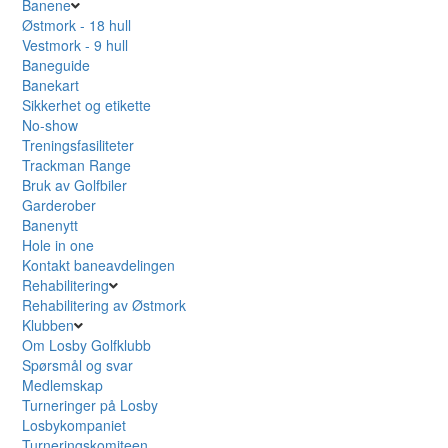
Banene
Østmork - 18 hull
Vestmork - 9 hull
Baneguide
Banekart
Sikkerhet og etikette
No-show
Treningsfasiliteter
Trackman Range
Bruk av Golfbiler
Garderober
Banenytt
Hole in one
Kontakt baneavdelingen
Rehabilitering
Rehabilitering av Østmork
Klubben
Om Losby Golfklubb
Spørsmål og svar
Medlemskap
Turneringer på Losby
Losbykompaniet
Turneringskomiteen