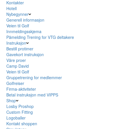
Kontakter
Hotell
Nybegynner
Generell informasjon
Veien til Golf
Innmeldingsskjema
Påmelding Trening for VTG deltakere
Instruksjon
Bestill protimer
Gavekort instruksjon
Våre proer
Camp David
Veien til Golf
Gruppetrening for medlemmer
Golfreiser
Firma-aktiviteter
Betal instruksjon med VIPPS
Shop
Losby Proshop
Custom Fitting
Logoballer
Kontakt shoppen