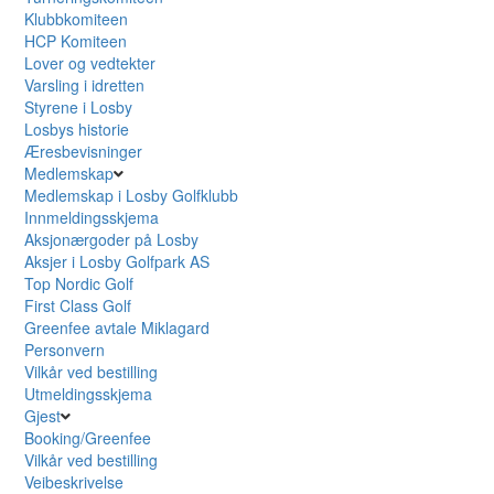
Klubbkomiteen
HCP Komiteen
Lover og vedtekter
Varsling i idretten
Styrene i Losby
Losbys historie
Æresbevisninger
Medlemskap
Medlemskap i Losby Golfklubb
Innmeldingsskjema
Aksjonærgoder på Losby
Aksjer i Losby Golfpark AS
Top Nordic Golf
First Class Golf
Greenfee avtale Miklagard
Personvern
Vilkår ved bestilling
Utmeldingsskjema
Gjest
Booking/Greenfee
Vilkår ved bestilling
Veibeskrivelse