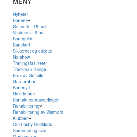
MENY
Nyheter
Banene
Østmork - 18 hull
Vestmork - 9 hull
Baneguide
Banekart
Sikkerhet og etikette
No-show
Treningsfasiliteter
Trackman Range
Bruk av Golfbiler
Garderober
Banenytt
Hole in one
Kontakt baneavdelingen
Rehabilitering
Rehabilitering av Østmork
Klubben
Om Losby Golfklubb
Spørsmål og svar
Medlemskap