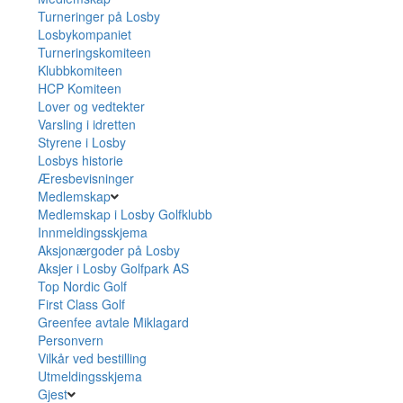
Turneringer på Losby
Losbykompaniet
Turneringskomiteen
Klubbkomiteen
HCP Komiteen
Lover og vedtekter
Varsling i idretten
Styrene i Losby
Losbys historie
Æresbevisninger
Medlemskap
Medlemskap i Losby Golfklubb
Innmeldingsskjema
Aksjonærgoder på Losby
Aksjer i Losby Golfpark AS
Top Nordic Golf
First Class Golf
Greenfee avtale Miklagard
Personvern
Vilkår ved bestilling
Utmeldingsskjema
Gjest