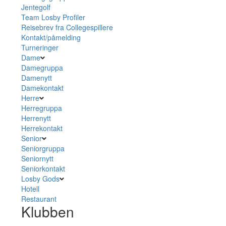
Jentegolf
Team Losby Profiler
Reisebrev fra Collegespillere
Kontakt/påmelding
Turneringer
Dame
Damegruppa
Damenytt
Damekontakt
Herre
Herregruppa
Herrenytt
Herrekontakt
Senior
Seniorgruppa
Seniornytt
Seniorkontakt
Losby Gods
Hotell
Restaurant
Klubben