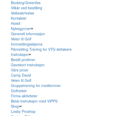
Booking/Greenfee
Vilkår ved bestilling
Veibeskrivelse
Kontakter
Hotell
Nybegynner
Generell informasjon
Veien til Golf
Innmeldingsskjema
Påmelding Trening for VTG deltakere
Instruksjon
Bestill protimer
Gavekort instruksjon
Våre proer
Camp David
Veien til Golf
Gruppetrening for medlemmer
Golfreiser
Firma-aktiviteter
Betal instruksjon med VIPPS
Shop
Losby Proshop