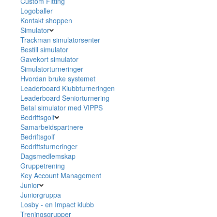
Custom Fitting
Logoballer
Kontakt shoppen
Simulator
Trackman simulatorsenter
Bestill simulator
Gavekort simulator
Simulatorturneringer
Hvordan bruke systemet
Leaderboard Klubbturneringen
Leaderboard Seniorturnering
Betal simulator med VIPPS
Bedriftsgolf
Samarbeidspartnere
Bedriftsgolf
Bedriftsturneringer
Dagsmedlemskap
Gruppetrening
Key Account Management
Junior
Juniorgruppa
Losby - en Impact klubb
Treningsgrupper