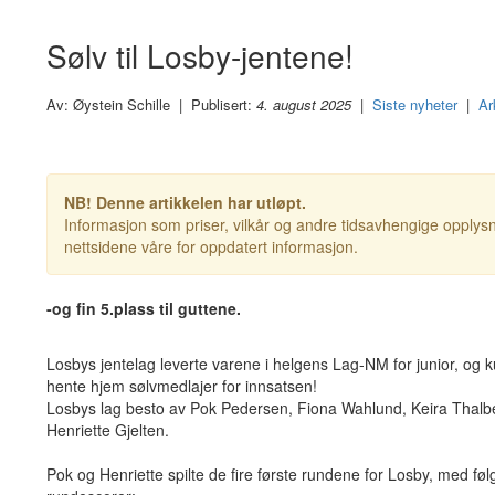
Sølv til Losby-jentene!
Av: Øystein Schille | Publisert:
4. august 2025
|
Siste nyheter
|
Ar
NB! Denne artikkelen har utløpt.
Informasjon som priser, vilkår og andre tidsavhengige opplysn
nettsidene våre for oppdatert informasjon.
-og fin 5.plass til guttene.
Losbys jentelag leverte varene i helgens Lag-NM for junior, og 
hente hjem sølvmedlajer for innsatsen!
Losbys lag besto av Pok Pedersen, Fiona Wahlund, Keira Thalb
Henriette Gjelten.
Pok og Henriette spilte de fire første rundene for Losby, med fø