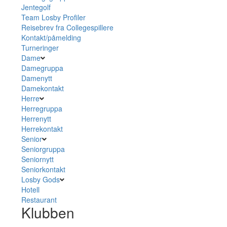
Jentegolf
Team Losby Profiler
Reisebrev fra Collegespillere
Kontakt/påmelding
Turneringer
Dame
Damegruppa
Damenytt
Damekontakt
Herre
Herregruppa
Herrenytt
Herrekontakt
Senior
Seniorgruppa
Seniornytt
Seniorkontakt
Losby Gods
Hotell
Restaurant
Klubben