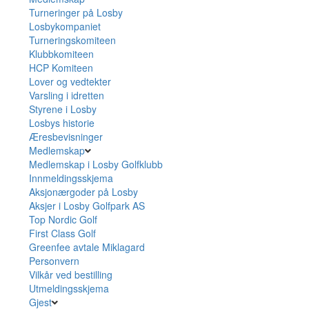
Turneringer på Losby
Losbykompaniet
Turneringskomiteen
Klubbkomiteen
HCP Komiteen
Lover og vedtekter
Varsling i idretten
Styrene i Losby
Losbys historie
Æresbevisninger
Medlemskap
Medlemskap i Losby Golfklubb
Innmeldingsskjema
Aksjonærgoder på Losby
Aksjer i Losby Golfpark AS
Top Nordic Golf
First Class Golf
Greenfee avtale Miklagard
Personvern
Vilkår ved bestilling
Utmeldingsskjema
Gjest