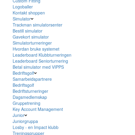
Custom Fitting
Logoballer
Kontakt shoppen
Simulator
Trackman simulatorsenter
Bestill simulator
Gavekort simulator
Simulatorturneringer
Hvordan bruke systemet
Leaderboard Klubbturneringen
Leaderboard Seniorturnering
Betal simulator med VIPPS
Bedriftsgolf
Samarbeidspartnere
Bedriftsgolf
Bedriftsturneringer
Dagsmedlemskap
Gruppetrening
Key Account Management
Junior
Juniorgruppa
Losby - en Impact klubb
Treningsgrupper