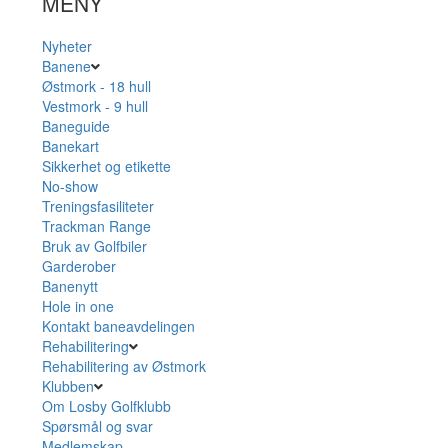
MENY
Nyheter
Banene
Østmork - 18 hull
Vestmork - 9 hull
Baneguide
Banekart
Sikkerhet og etikette
No-show
Treningsfasiliteter
Trackman Range
Bruk av Golfbiler
Garderober
Banenytt
Hole in one
Kontakt baneavdelingen
Rehabilitering
Rehabilitering av Østmork
Klubben
Om Losby Golfklubb
Spørsmål og svar
Medlemskap