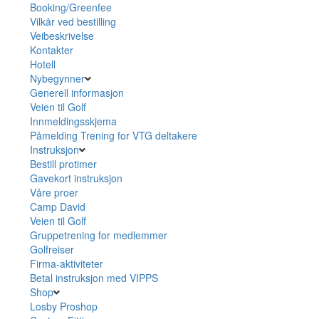
Booking/Greenfee
Vilkår ved bestilling
Veibeskrivelse
Kontakter
Hotell
Nybegynner
Generell informasjon
Veien til Golf
Innmeldingsskjema
Påmelding Trening for VTG deltakere
Instruksjon
Bestill protimer
Gavekort instruksjon
Våre proer
Camp David
Veien til Golf
Gruppetrening for medlemmer
Golfreiser
Firma-aktiviteter
Betal instruksjon med VIPPS
Shop
Losby Proshop