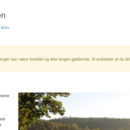
en
|
Arkiv
inger kan være foreldet og ikke lenger gjeldende. Vi anbefaler at du le
anene
hva
e