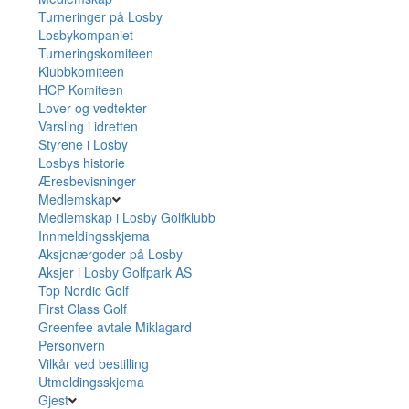
Turneringer på Losby
Losbykompaniet
Turneringskomiteen
Klubbkomiteen
HCP Komiteen
Lover og vedtekter
Varsling i idretten
Styrene i Losby
Losbys historie
Æresbevisninger
Medlemskap
Medlemskap i Losby Golfklubb
Innmeldingsskjema
Aksjonærgoder på Losby
Aksjer i Losby Golfpark AS
Top Nordic Golf
First Class Golf
Greenfee avtale Miklagard
Personvern
Vilkår ved bestilling
Utmeldingsskjema
Gjest