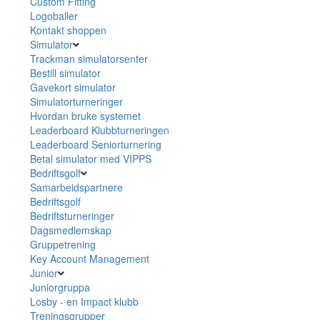
Custom Fitting
Logoballer
Kontakt shoppen
Simulator
Trackman simulatorsenter
Bestill simulator
Gavekort simulator
Simulatorturneringer
Hvordan bruke systemet
Leaderboard Klubbturneringen
Leaderboard Seniorturnering
Betal simulator med VIPPS
Bedriftsgolf
Samarbeidspartnere
Bedriftsgolf
Bedriftsturneringer
Dagsmedlemskap
Gruppetrening
Key Account Management
Junior
Juniorgruppa
Losby - en Impact klubb
Treningsgrupper