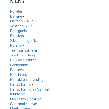
MENY
Nyheter
Banene
Østmork - 18 hull
Vestmork - 9 hull
Baneguide
Banekart
Sikkerhet og etikette
No-show
Treningsfasiliteter
Trackman Range
Bruk av Golfbiler
Garderober
Banenytt
Hole in one
Kontakt baneavdelingen
Rehabilitering
Rehabilitering av Østmork
Klubben
Om Losby Golfklubb
Spørsmål og svar
Medlemskap