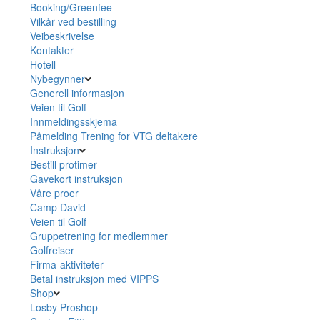
Booking/Greenfee
Vilkår ved bestilling
Veibeskrivelse
Kontakter
Hotell
Nybegynner
Generell informasjon
Veien til Golf
Innmeldingsskjema
Påmelding Trening for VTG deltakere
Instruksjon
Bestill protimer
Gavekort instruksjon
Våre proer
Camp David
Veien til Golf
Gruppetrening for medlemmer
Golfreiser
Firma-aktiviteter
Betal instruksjon med VIPPS
Shop
Losby Proshop