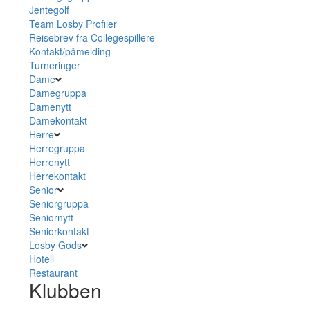
Jentegolf
Team Losby Profiler
Reisebrev fra Collegespillere
Kontakt/påmelding
Turneringer
Dame
Damegruppa
Damenytt
Damekontakt
Herre
Herregruppa
Herrenytt
Herrekontakt
Senior
Seniorgruppa
Seniornytt
Seniorkontakt
Losby Gods
Hotell
Restaurant
Klubben