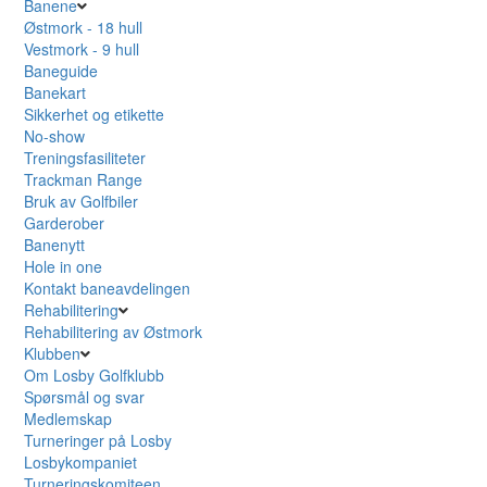
Banene
Østmork - 18 hull
Vestmork - 9 hull
Baneguide
Banekart
Sikkerhet og etikette
No-show
Treningsfasiliteter
Trackman Range
Bruk av Golfbiler
Garderober
Banenytt
Hole in one
Kontakt baneavdelingen
Rehabilitering
Rehabilitering av Østmork
Klubben
Om Losby Golfklubb
Spørsmål og svar
Medlemskap
Turneringer på Losby
Losbykompaniet
Turneringskomiteen