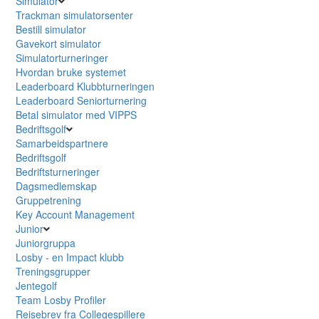
Simulator
Trackman simulatorsenter
Bestill simulator
Gavekort simulator
Simulatorturneringer
Hvordan bruke systemet
Leaderboard Klubbturneringen
Leaderboard Seniorturnering
Betal simulator med VIPPS
Bedriftsgolf
Samarbeidspartnere
Bedriftsgolf
Bedriftsturneringer
Dagsmedlemskap
Gruppetrening
Key Account Management
Junior
Juniorgruppa
Losby - en Impact klubb
Treningsgrupper
Jentegolf
Team Losby Profiler
Reisebrev fra Collegespillere