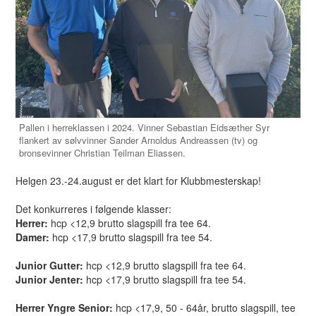
Pallen i herreklassen i 2024. Vinner Sebastian Eidsæther Syr
flankert av sølvvinner Sander Arnoldus Andreassen (tv) og
bronsevinner Christian Teilman Eliassen.
Helgen 23.-24.august er det klart for Klubbmesterskap!
Det konkurreres i følgende klasser:
Herrer:
hcp <12,9 brutto slagspill fra tee 64.
Damer:
hcp <17,9 brutto slagspill fra tee 54.
Junior Gutter:
hcp <12,9 brutto slagspill fra tee 64.
Junior Jenter:
hcp <17,9 brutto slagspill fra tee 54.
Herrer Yngre Senior:
hcp <17,9, 50 - 64år, brutto slagspill, tee