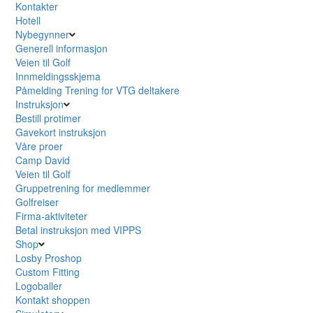
Kontakter
Hotell
Nybegynner
Generell informasjon
Veien til Golf
Innmeldingsskjema
Påmelding Trening for VTG deltakere
Instruksjon
Bestill protimer
Gavekort instruksjon
Våre proer
Camp David
Veien til Golf
Gruppetrening for medlemmer
Golfreiser
Firma-aktiviteter
Betal instruksjon med VIPPS
Shop
Losby Proshop
Custom Fitting
Logoballer
Kontakt shoppen