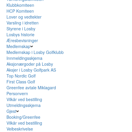
Klubbkomiteen
HCP Komiteen
Lover og vedtekter
Varsling i idretten
Styrene i Losby
Losbys historie
Æresbevisninger
Medlemskap
Medlemskap i Losby Golfklubb
Innmeldingsskjema
Aksjonærgoder på Losby
Aksjer i Losby Golfpark AS
Top Nordic Golf
First Class Golf
Greenfee avtale Miklagard
Personvern
Vilkår ved bestilling
Utmeldingsskjema
Gjest
Booking/Greenfee
Vilkår ved bestilling
Veibeskrivelse