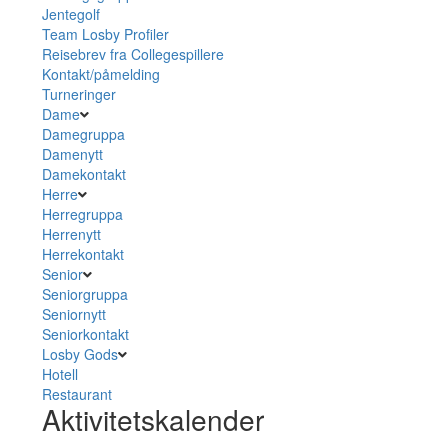
Jentegolf
Team Losby Profiler
Reisebrev fra Collegespillere
Kontakt/påmelding
Turneringer
Dame
Damegruppa
Damenytt
Damekontakt
Herre
Herregruppa
Herrenytt
Herrekontakt
Senior
Seniorgruppa
Seniornytt
Seniorkontakt
Losby Gods
Hotell
Restaurant
Aktivitetskalender