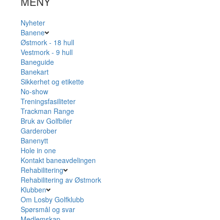
MENY
Nyheter
Banene
Østmork - 18 hull
Vestmork - 9 hull
Baneguide
Banekart
Sikkerhet og etikette
No-show
Treningsfasiliteter
Trackman Range
Bruk av Golfbiler
Garderober
Banenytt
Hole in one
Kontakt baneavdelingen
Rehabilitering
Rehabilitering av Østmork
Klubben
Om Losby Golfklubb
Spørsmål og svar
Medlemskap