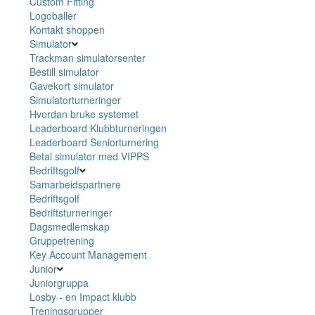
Custom Fitting
Logoballer
Kontakt shoppen
Simulator
Trackman simulatorsenter
Bestill simulator
Gavekort simulator
Simulatorturneringer
Hvordan bruke systemet
Leaderboard Klubbturneringen
Leaderboard Seniorturnering
Betal simulator med VIPPS
Bedriftsgolf
Samarbeidspartnere
Bedriftsgolf
Bedriftsturneringer
Dagsmedlemskap
Gruppetrening
Key Account Management
Junior
Juniorgruppa
Losby - en Impact klubb
Treningsgrupper