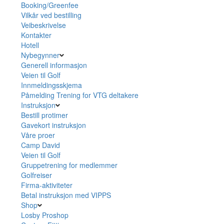
Booking/Greenfee
Vilkår ved bestilling
Veibeskrivelse
Kontakter
Hotell
Nybegynner
Generell informasjon
Veien til Golf
Innmeldingsskjema
Påmelding Trening for VTG deltakere
Instruksjon
Bestill protimer
Gavekort instruksjon
Våre proer
Camp David
Veien til Golf
Gruppetrening for medlemmer
Golfreiser
Firma-aktiviteter
Betal instruksjon med VIPPS
Shop
Losby Proshop