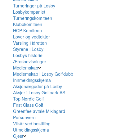
Turneringer på Losby
Losbykompaniet
Turneringskomiteen
Klubbkomiteen
HCP Komiteen
Lover og vedtekter
Varsling i idretten
Styrene i Losby
Losbys historie
Æresbevisninger
Medlemskap
Medlemskap i Losby Golfklubb
Innmeldingsskjema
Aksjonærgoder på Losby
Aksjer i Losby Golfpark AS
Top Nordic Golf
First Class Golf
Greenfee avtale Miklagard
Personvern
Vilkår ved bestilling
Utmeldingsskjema
Gjest