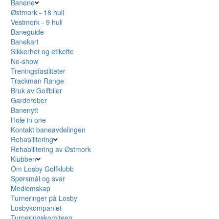
Banene
Østmork - 18 hull
Vestmork - 9 hull
Baneguide
Banekart
Sikkerhet og etikette
No-show
Treningsfasiliteter
Trackman Range
Bruk av Golfbiler
Garderober
Banenytt
Hole in one
Kontakt baneavdelingen
Rehabilitering
Rehabilitering av Østmork
Klubben
Om Losby Golfklubb
Spørsmål og svar
Medlemskap
Turneringer på Losby
Losbykompaniet
Turneringskomiteen