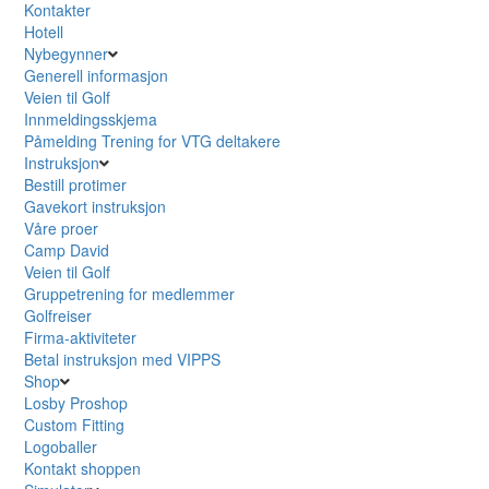
Kontakter
Hotell
Nybegynner
Generell informasjon
Veien til Golf
Innmeldingsskjema
Påmelding Trening for VTG deltakere
Instruksjon
Bestill protimer
Gavekort instruksjon
Våre proer
Camp David
Veien til Golf
Gruppetrening for medlemmer
Golfreiser
Firma-aktiviteter
Betal instruksjon med VIPPS
Shop
Losby Proshop
Custom Fitting
Logoballer
Kontakt shoppen