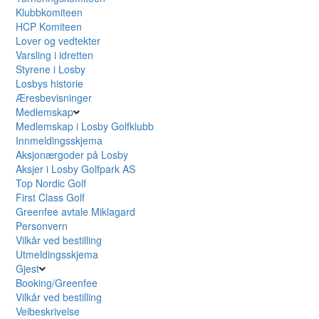
Klubbkomiteen
HCP Komiteen
Lover og vedtekter
Varsling i idretten
Styrene i Losby
Losbys historie
Æresbevisninger
Medlemskap
Medlemskap i Losby Golfklubb
Innmeldingsskjema
Aksjonærgoder på Losby
Aksjer i Losby Golfpark AS
Top Nordic Golf
First Class Golf
Greenfee avtale Miklagard
Personvern
Vilkår ved bestilling
Utmeldingsskjema
Gjest
Booking/Greenfee
Vilkår ved bestilling
Veibeskrivelse