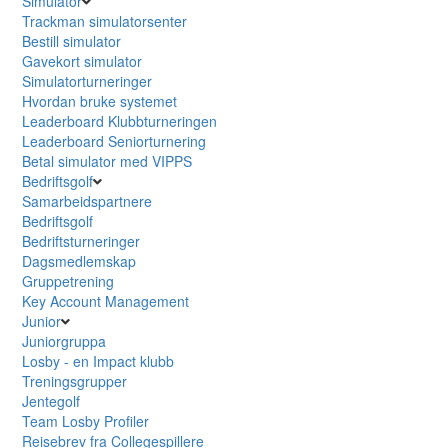
Simulator
Trackman simulatorsenter
Bestill simulator
Gavekort simulator
Simulatorturneringer
Hvordan bruke systemet
Leaderboard Klubbturneringen
Leaderboard Seniorturnering
Betal simulator med VIPPS
Bedriftsgolf
Samarbeidspartnere
Bedriftsgolf
Bedriftsturneringer
Dagsmedlemskap
Gruppetrening
Key Account Management
Junior
Juniorgruppa
Losby - en Impact klubb
Treningsgrupper
Jentegolf
Team Losby Profiler
Reisebrev fra Collegespillere