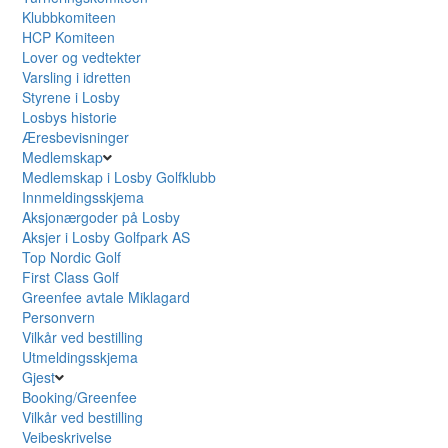
Klubbkomiteen
HCP Komiteen
Lover og vedtekter
Varsling i idretten
Styrene i Losby
Losbys historie
Æresbevisninger
Medlemskap
Medlemskap i Losby Golfklubb
Innmeldingsskjema
Aksjonærgoder på Losby
Aksjer i Losby Golfpark AS
Top Nordic Golf
First Class Golf
Greenfee avtale Miklagard
Personvern
Vilkår ved bestilling
Utmeldingsskjema
Gjest
Booking/Greenfee
Vilkår ved bestilling
Veibeskrivelse