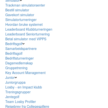
Simulator
Trackman simulatorsenter
Bestill simulator
Gavekort simulator
Simulatorturneringer
Hvordan bruke systemet
Leaderboard Klubbturneringen
Leaderboard Seniorturnering
Betal simulator med VIPPS
Bedriftsgolf
Samarbeidspartnere
Bedriftsgolf
Bedriftsturneringer
Dagsmedlemskap
Gruppetrening
Key Account Management
Junior
Juniorgruppa
Losby - en Impact klubb
Treningsgrupper
Jentegolf
Team Losby Profiler
Reisebrev fra Collegespillere