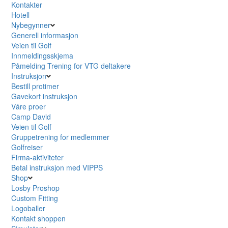
Kontakter
Hotell
Nybegynner
Generell informasjon
Veien til Golf
Innmeldingsskjema
Påmelding Trening for VTG deltakere
Instruksjon
Bestill protimer
Gavekort instruksjon
Våre proer
Camp David
Veien til Golf
Gruppetrening for medlemmer
Golfreiser
Firma-aktiviteter
Betal instruksjon med VIPPS
Shop
Losby Proshop
Custom Fitting
Logoballer
Kontakt shoppen