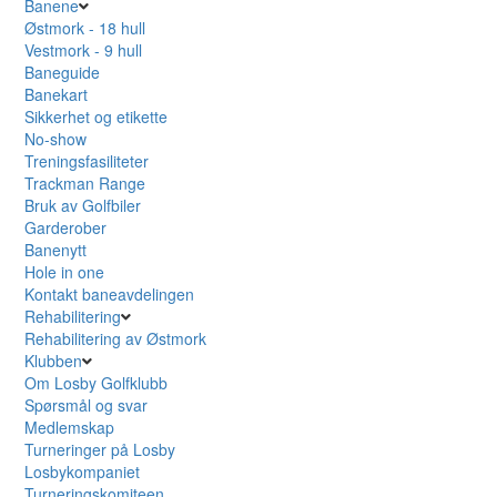
Banene
Østmork - 18 hull
Vestmork - 9 hull
Baneguide
Banekart
Sikkerhet og etikette
No-show
Treningsfasiliteter
Trackman Range
Bruk av Golfbiler
Garderober
Banenytt
Hole in one
Kontakt baneavdelingen
Rehabilitering
Rehabilitering av Østmork
Klubben
Om Losby Golfklubb
Spørsmål og svar
Medlemskap
Turneringer på Losby
Losbykompaniet
Turneringskomiteen