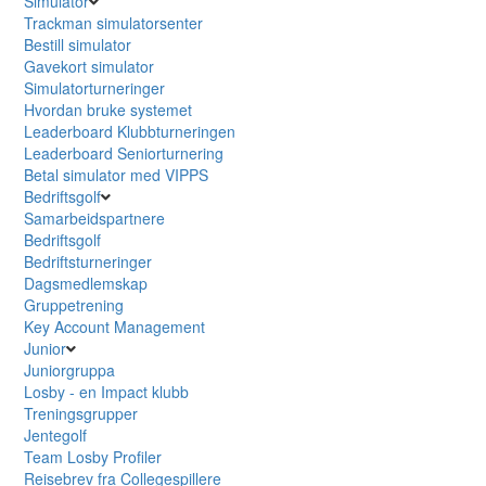
Simulator
Trackman simulatorsenter
Bestill simulator
Gavekort simulator
Simulatorturneringer
Hvordan bruke systemet
Leaderboard Klubbturneringen
Leaderboard Seniorturnering
Betal simulator med VIPPS
Bedriftsgolf
Samarbeidspartnere
Bedriftsgolf
Bedriftsturneringer
Dagsmedlemskap
Gruppetrening
Key Account Management
Junior
Juniorgruppa
Losby - en Impact klubb
Treningsgrupper
Jentegolf
Team Losby Profiler
Reisebrev fra Collegespillere