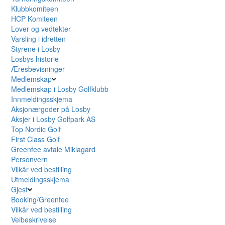
Klubbkomiteen
HCP Komiteen
Lover og vedtekter
Varsling i idretten
Styrene i Losby
Losbys historie
Æresbevisninger
Medlemskap
Medlemskap i Losby Golfklubb
Innmeldingsskjema
Aksjonærgoder på Losby
Aksjer i Losby Golfpark AS
Top Nordic Golf
First Class Golf
Greenfee avtale Miklagard
Personvern
Vilkår ved bestilling
Utmeldingsskjema
Gjest
Booking/Greenfee
Vilkår ved bestilling
Veibeskrivelse