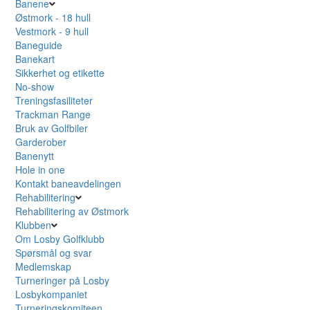
Banene
Østmork - 18 hull
Vestmork - 9 hull
Baneguide
Banekart
Sikkerhet og etikette
No-show
Treningsfasiliteter
Trackman Range
Bruk av Golfbiler
Garderober
Banenytt
Hole in one
Kontakt baneavdelingen
Rehabilitering
Rehabilitering av Østmork
Klubben
Om Losby Golfklubb
Spørsmål og svar
Medlemskap
Turneringer på Losby
Losbykompaniet
Turneringskomiteen