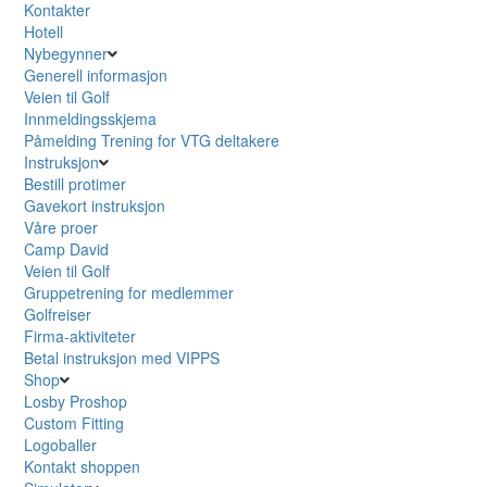
Kontakter
Hotell
Nybegynner
Generell informasjon
Veien til Golf
Innmeldingsskjema
Påmelding Trening for VTG deltakere
Instruksjon
Bestill protimer
Gavekort instruksjon
Våre proer
Camp David
Veien til Golf
Gruppetrening for medlemmer
Golfreiser
Firma-aktiviteter
Betal instruksjon med VIPPS
Shop
Losby Proshop
Custom Fitting
Logoballer
Kontakt shoppen