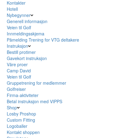
Kontakter
Hotell
Nybegynner
Generell informasjon
Veien til Golf
Innmeldingsskjema
Påmelding Trening for VTG deltakere
Instruksjon
Bestill protimer
Gavekort instruksjon
Våre proer
Camp David
Veien til Golf
Gruppetrening for medlemmer
Golfreiser
Firma-aktiviteter
Betal instruksjon med VIPPS
Shop
Losby Proshop
Custom Fitting
Logoballer
Kontakt shoppen