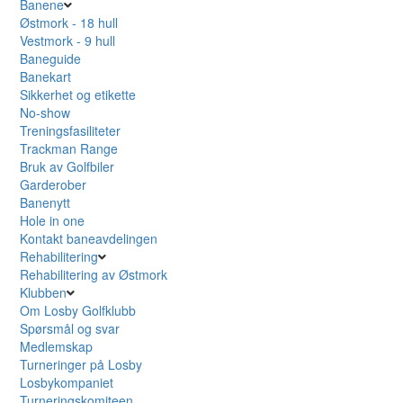
Banene
Østmork - 18 hull
Vestmork - 9 hull
Baneguide
Banekart
Sikkerhet og etikette
No-show
Treningsfasiliteter
Trackman Range
Bruk av Golfbiler
Garderober
Banenytt
Hole in one
Kontakt baneavdelingen
Rehabilitering
Rehabilitering av Østmork
Klubben
Om Losby Golfklubb
Spørsmål og svar
Medlemskap
Turneringer på Losby
Losbykompaniet
Turneringskomiteen