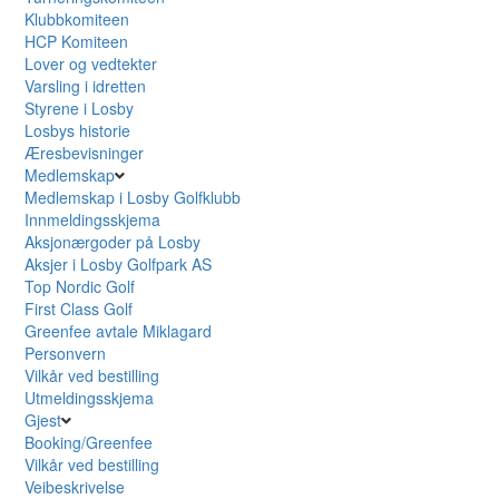
Klubbkomiteen
HCP Komiteen
Lover og vedtekter
Varsling i idretten
Styrene i Losby
Losbys historie
Æresbevisninger
Medlemskap
Medlemskap i Losby Golfklubb
Innmeldingsskjema
Aksjonærgoder på Losby
Aksjer i Losby Golfpark AS
Top Nordic Golf
First Class Golf
Greenfee avtale Miklagard
Personvern
Vilkår ved bestilling
Utmeldingsskjema
Gjest
Booking/Greenfee
Vilkår ved bestilling
Veibeskrivelse