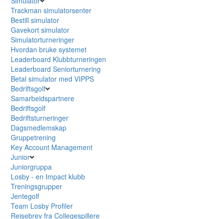
Simulator
Trackman simulatorsenter
Bestill simulator
Gavekort simulator
Simulatorturneringer
Hvordan bruke systemet
Leaderboard Klubbturneringen
Leaderboard Seniorturnering
Betal simulator med VIPPS
Bedriftsgolf
Samarbeidspartnere
Bedriftsgolf
Bedriftsturneringer
Dagsmedlemskap
Gruppetrening
Key Account Management
Junior
Juniorgruppa
Losby - en Impact klubb
Treningsgrupper
Jentegolf
Team Losby Profiler
Reisebrev fra Collegespillere