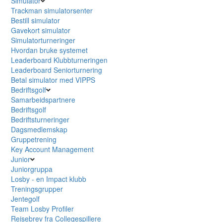
Simulator
Trackman simulatorsenter
Bestill simulator
Gavekort simulator
Simulatorturneringer
Hvordan bruke systemet
Leaderboard Klubbturneringen
Leaderboard Seniorturnering
Betal simulator med VIPPS
Bedriftsgolf
Samarbeidspartnere
Bedriftsgolf
Bedriftsturneringer
Dagsmedlemskap
Gruppetrening
Key Account Management
Junior
Juniorgruppa
Losby - en Impact klubb
Treningsgrupper
Jentegolf
Team Losby Profiler
Reisebrev fra Collegespillere