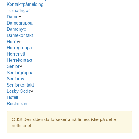
Kontakt/påmelding
Turneringer
Dame
Damegruppa
Damenytt
Damekontakt
Herre
Herregruppa
Herrenytt
Herrekontakt
Senior
Seniorgruppa
Seniornytt
Seniorkontakt
Losby Gods
Hotell
Restaurant
OBS! Den siden du forsøker å nå finnes ikke på dette
nettstedet.