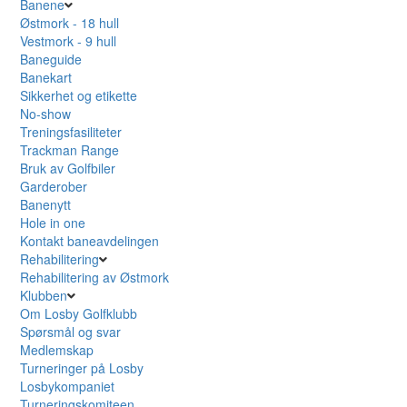
Banene
Østmork - 18 hull
Vestmork - 9 hull
Baneguide
Banekart
Sikkerhet og etikette
No-show
Treningsfasiliteter
Trackman Range
Bruk av Golfbiler
Garderober
Banenytt
Hole in one
Kontakt baneavdelingen
Rehabilitering
Rehabilitering av Østmork
Klubben
Om Losby Golfklubb
Spørsmål og svar
Medlemskap
Turneringer på Losby
Losbykompaniet
Turneringskomiteen