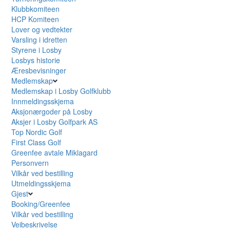
Klubbkomiteen
HCP Komiteen
Lover og vedtekter
Varsling i idretten
Styrene i Losby
Losbys historie
Æresbevisninger
Medlemskap
Medlemskap i Losby Golfklubb
Innmeldingsskjema
Aksjonærgoder på Losby
Aksjer i Losby Golfpark AS
Top Nordic Golf
First Class Golf
Greenfee avtale Miklagard
Personvern
Vilkår ved bestilling
Utmeldingsskjema
Gjest
Booking/Greenfee
Vilkår ved bestilling
Veibeskrivelse