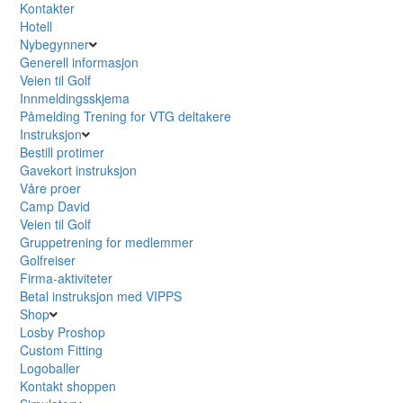
Kontakter
Hotell
Nybegynner
Generell informasjon
Veien til Golf
Innmeldingsskjema
Påmelding Trening for VTG deltakere
Instruksjon
Bestill protimer
Gavekort instruksjon
Våre proer
Camp David
Veien til Golf
Gruppetrening for medlemmer
Golfreiser
Firma-aktiviteter
Betal instruksjon med VIPPS
Shop
Losby Proshop
Custom Fitting
Logoballer
Kontakt shoppen