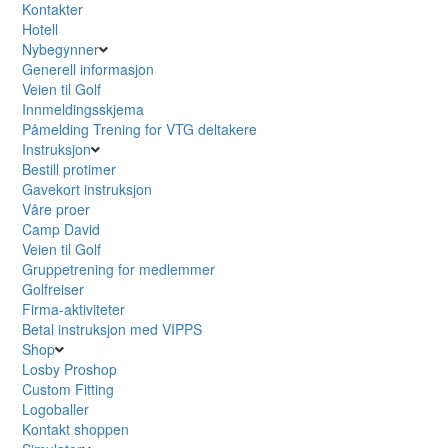
Kontakter
Hotell
Nybegynner
Generell informasjon
Veien til Golf
Innmeldingsskjema
Påmelding Trening for VTG deltakere
Instruksjon
Bestill protimer
Gavekort instruksjon
Våre proer
Camp David
Veien til Golf
Gruppetrening for medlemmer
Golfreiser
Firma-aktiviteter
Betal instruksjon med VIPPS
Shop
Losby Proshop
Custom Fitting
Logoballer
Kontakt shoppen