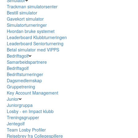
Simulator
Trackman simulatorsenter
Bestill simulator
Gavekort simulator
Simulatorturneringer
Hvordan bruke systemet
Leaderboard Klubbturneringen
Leaderboard Seniorturnering
Betal simulator med VIPPS
Bedriftsgolf
Samarbeidspartnere
Bedriftsgolf
Bedriftsturneringer
Dagsmedlemskap
Gruppetrening
Key Account Management
Junior
Juniorgruppa
Losby - en Impact klubb
Treningsgrupper
Jentegolf
Team Losby Profiler
Reisebrev fra Collegespillere