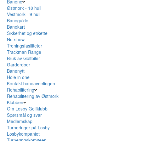
Banene
Østmork - 18 hull
Vestmork - 9 hull
Baneguide
Banekart
Sikkerhet og etikette
No-show
Treningsfasiliteter
Trackman Range
Bruk av Golfbiler
Garderober
Banenytt
Hole in one
Kontakt baneavdelingen
Rehabilitering
Rehabilitering av Østmork
Klubben
Om Losby Golfklubb
Spørsmål og svar
Medlemskap
Turneringer på Losby
Losbykompaniet
Turneringskomiteen