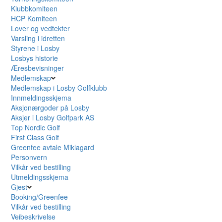
Klubbkomiteen
HCP Komiteen
Lover og vedtekter
Varsling i idretten
Styrene i Losby
Losbys historie
Æresbevisninger
Medlemskap
Medlemskap i Losby Golfklubb
Innmeldingsskjema
Aksjonærgoder på Losby
Aksjer i Losby Golfpark AS
Top Nordic Golf
First Class Golf
Greenfee avtale Miklagard
Personvern
Vilkår ved bestilling
Utmeldingsskjema
Gjest
Booking/Greenfee
Vilkår ved bestilling
Veibeskrivelse