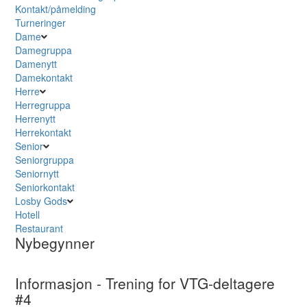
Kontakt/påmelding
Turneringer
Dame
Damegruppa
Damenytt
Damekontakt
Herre
Herregruppa
Herrenytt
Herrekontakt
Senior
Seniorgruppa
Seniornytt
Seniorkontakt
Losby Gods
Hotell
Restaurant
Nybegynner
Informasjon - Trening for VTG-deltagere
#4