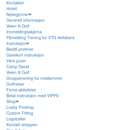
Kontakter
Hotell
Nybegynner
Generell informasjon
Veien til Golf
Innmeldingsskjema
Påmelding Trening for VTG deltakere
Instruksjon
Bestill protimer
Gavekort instruksjon
Våre proer
Camp David
Veien til Golf
Gruppetrening for medlemmer
Golfreiser
Firma-aktiviteter
Betal instruksjon med VIPPS
Shop
Losby Proshop
Custom Fitting
Logoballer
Kontakt shoppen