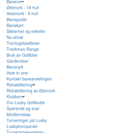
Banene
Østmork - 18 hull
Vestmork - 9 hull
Baneguide
Banekart
Sikkerhet og etikette
No-show
Treningsfasiliteter
Trackman Range
Bruk av Golfbiler
Garderober
Banenytt
Hole in one
Kontakt baneavdelingen
Rehabilitering
Rehabilitering av Østmork
Klubben
Om Losby Golfklubb
Spørsmål og svar
Medlemskap
Turneringer på Losby
Losbykompaniet
Turneringskomiteen