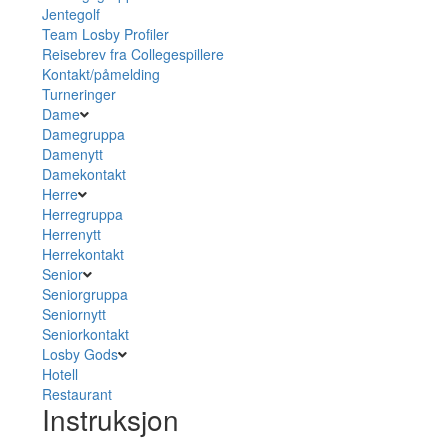
Jentegolf
Team Losby Profiler
Reisebrev fra Collegespillere
Kontakt/påmelding
Turneringer
Dame
Damegruppa
Damenytt
Damekontakt
Herre
Herregruppa
Herrenytt
Herrekontakt
Senior
Seniorgruppa
Seniornytt
Seniorkontakt
Losby Gods
Hotell
Restaurant
Instruksjon