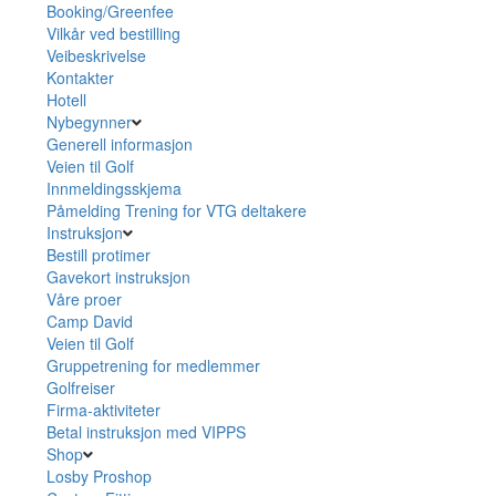
Booking/Greenfee
Vilkår ved bestilling
Veibeskrivelse
Kontakter
Hotell
Nybegynner
Generell informasjon
Veien til Golf
Innmeldingsskjema
Påmelding Trening for VTG deltakere
Instruksjon
Bestill protimer
Gavekort instruksjon
Våre proer
Camp David
Veien til Golf
Gruppetrening for medlemmer
Golfreiser
Firma-aktiviteter
Betal instruksjon med VIPPS
Shop
Losby Proshop