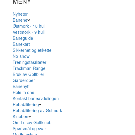
MENY
Nyheter
Banene
Østmork - 18 hull
Vestmork - 9 hull
Baneguide
Banekart
Sikkerhet og etikette
No-show
Treningsfasiliteter
Trackman Range
Bruk av Golfbiler
Garderober
Banenytt
Hole in one
Kontakt baneavdelingen
Rehabilitering
Rehabilitering av Østmork
Klubben
Om Losby Golfklubb
Spørsmål og svar
Medlemskap