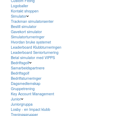
Custom Fitting
Logoballer
Kontakt shoppen
Simulator
Trackman simulatorsenter
Bestill simulator
Gavekort simulator
Simulatorturneringer
Hvordan bruke systemet
Leaderboard Klubbturneringen
Leaderboard Seniorturnering
Betal simulator med VIPPS
Bedriftsgolf
Samarbeidspartnere
Bedriftsgolf
Bedriftsturneringer
Dagsmedlemskap
Gruppetrening
Key Account Management
Junior
Juniorgruppa
Losby - en Impact klubb
Treningsgrupper