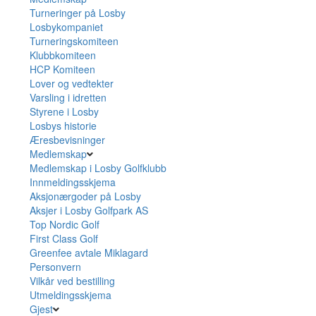
Turneringer på Losby
Losbykompaniet
Turneringskomiteen
Klubbkomiteen
HCP Komiteen
Lover og vedtekter
Varsling i idretten
Styrene i Losby
Losbys historie
Æresbevisninger
Medlemskap
Medlemskap i Losby Golfklubb
Innmeldingsskjema
Aksjonærgoder på Losby
Aksjer i Losby Golfpark AS
Top Nordic Golf
First Class Golf
Greenfee avtale Miklagard
Personvern
Vilkår ved bestilling
Utmeldingsskjema
Gjest